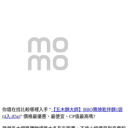
你還在找比較哪裡入手 "
【五木麵大師】BBQ醬燒乾拌麵1袋
(4入-85g)
" 價格最優惠、最便宜、CP值最高嗎?