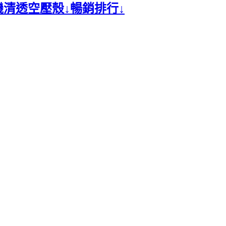
磨不黏機清透空壓殼↓暢銷排行↓